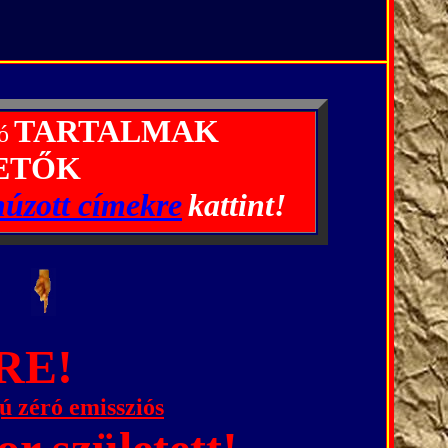
TARTALMAK
ó
ETŐK
húzott
címekre
kattint!
---
RE!
 zéró emissziós