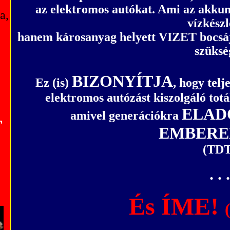
az elektromos autókat. Ami az akku
a,
vízkészl
hanem károsanyag helyett VIZET bocsájt
szüksé
BIZONYÍTJA
Ez (is)
, hogy tel
elektromos autózást kiszolgáló totál
ELADÓ
amivel generációkra
T
EMBEREK
(TDT
. . .
És ÍME!