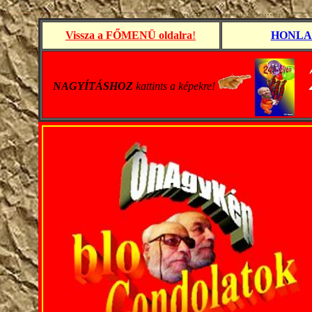
----------
---
------
---
-----
--------
-----
---
............
...
.............................. ------
Vissza a FŐMENÜ oldalra
!
HONLA
-
--
NAGYÍTÁSHOZ
kattints a képekre!