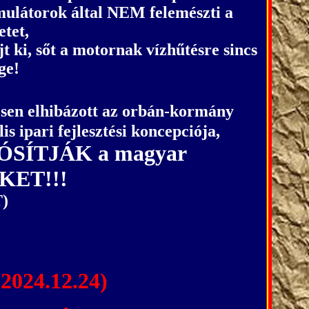
mulátorok által NEM felemészti a
etet,
 ki, sőt a motornak vízhűtésre sincs
ge!
jesen elhibázott az orbán-kormány
is ipari fejlesztési koncepciója,
SÍTJÁK a magyar
ET!!!
)
(2024.12.24)