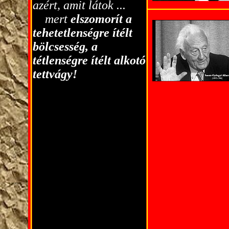
azért,
a
mit látok ...
...
mert
elszomorít a
tehetetlenségre ítélt
bölcsesség, a
tétlenségre ítélt alkotó
tettvágy!