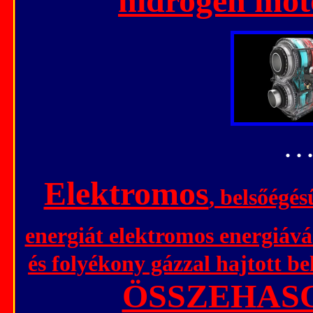
hidrogén moto
. . .
Elektromos
, belsőégés
energiát elektromos energiává 
és folyékony gázzal hajtott 
ÖSSZEHAS