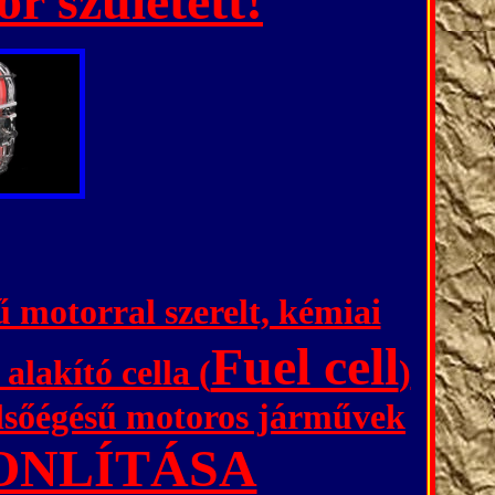
r született!
ű motorral szerelt, kémiai
Fuel cell
alakító cella (
)
belsőégésű motoros járművek
ONLÍTÁSA