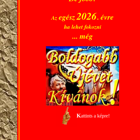
2026
.
egész
évre
Az
ha lehet fokozni
... még
K
attints a képre!