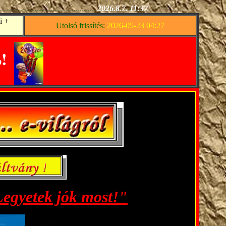
..........-...................................
2026.8.7. 11:37
i +
Utolsó frissítés:
2026-05-23 04:27
!
p
--
 Legyetek jók most!"