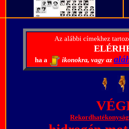
Az alábbi címekhez tartoz
ELÉRH
alá
ha a
ikonokra, vagy az
---
VÉG
Rekordhatékonyságú