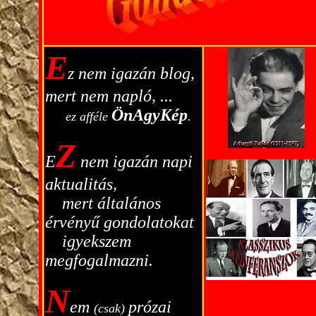
E
z nem igazán blog,
mert nem napló, ...
ÖnAgyKép
----
ez afféle
.
Z
E
nem igazán napi
aktualitás,
...
mert általános
érvényű gondolatokat
...
igyekszem
megfogalmazni.
N
em
prózai
(csak)