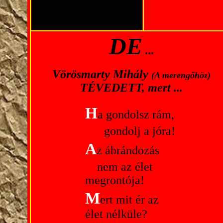
DE
...
Vörösmarty Mihály
(A merengőhöz)
TÉVEDETT, mert ...
H
a gondolsz rám,
----
gondolj a jóra!
A
z ábrándozás
---
nem az élet
megrontója!
M
ert mit ér az
élet nélküle?