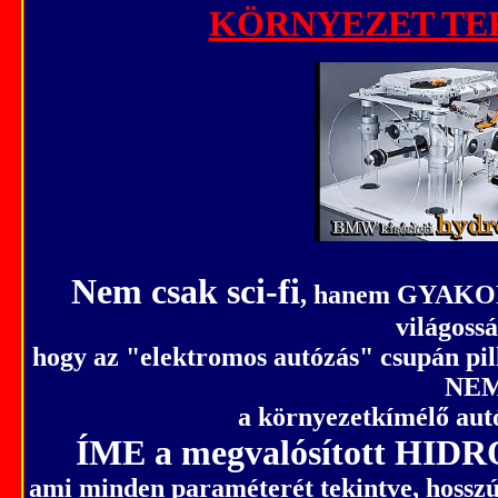
KÖRNYEZET TERH
Nem csak sci-fi
, hanem GYAKO
világossá
hogy az
"elektromos autózás"
csupán pi
NE
a környezetkímélő aut
ÍME a megvalósított HI
ami minden paraméterét tekintve, hosszú