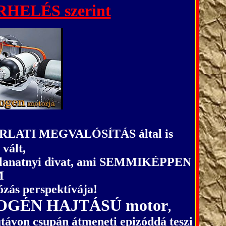
ELÉS szerint
RLATI MEGVALÓSÍTÁS által is
 vált,
llanatnyi divat, ami SEMMIKÉPPEN
M
ózás perspektívája!
DROGÉN HAJTÁSÚ motor
,
távon csupán átmeneti epizóddá teszi