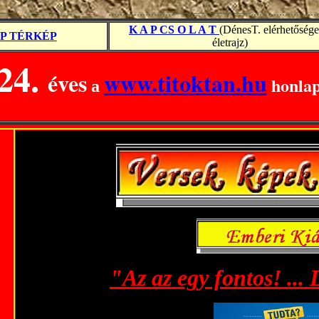
------
--
-------
-
--
-------
-
-----
.
......................----..----------------.........................
K A P CS O L A T
(DénesT. elérhetősége
P TÉRKÉP
életrajz)
24.
éves
www.titoktan.hu
honla
a
"Az az egy fontos! ...