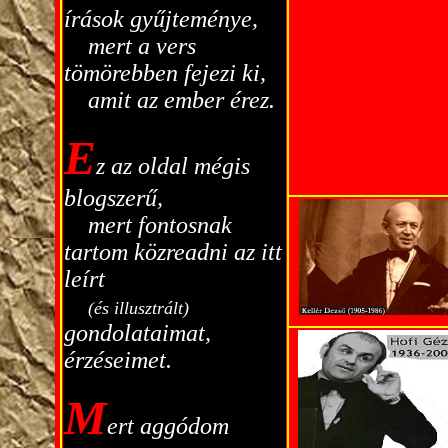
írások gyűjteménye,
...
mert a vers
tömörebben fejezi ki,
...
amit az ember érez.
E
z az oldal mégis
blogszerű,
...
mert fontosnak
tartom közreadni az itt
leírt
...
(és illusztrált)
gondolataimat,
érzéseimet.
M
ert aggódom