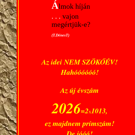
Á
lmok híján
. . .
vajon
megértjük-e?
(T.DénesT)
Az idei NEM SZÖKŐÉV!
Hahóóóóóó!
Az új évszám
2026
=2
1013,
x
ez majdnem prímszám!
De jóóó!